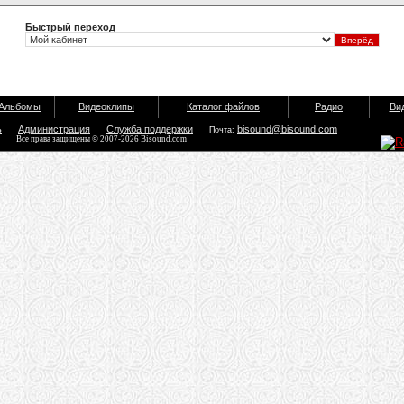
Быстрый переход
Альбомы
Видеоклипы
Каталог файлов
Радио
Ви
ь
Администрация
Служба поддержки
bisound@bisound.com
Почта:
Все права защищены © 2007-2026 Bisound.com