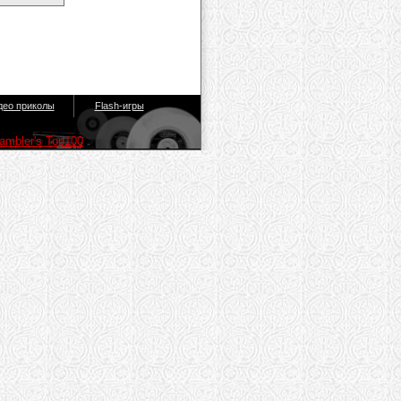
део приколы
Flash-игры