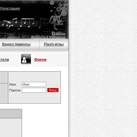
|
Регистрация
Помощь
Добавить в избранное
Видео приколы
Flash-игры
атели
Форум
Имя
Пароль