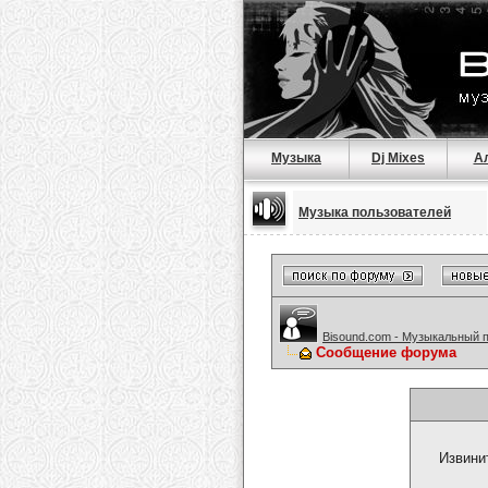
Музыка
Dj Mixes
А
Музыка пользователей
Bisound.com - Музыкальный 
Сообщение форума
Извини