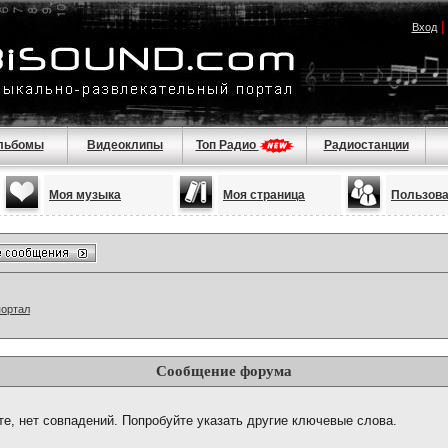
Вход
льбомы
Видеоклипы
Топ Радио
Радиостанции
Моя музыка
Моя страница
Пользов
портал
Сообщение форума
те, нет совпадений. Попробуйте указать другие ключевые слова.