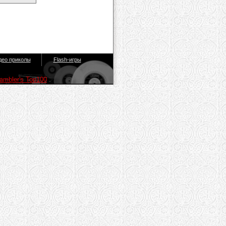
део приколы
Flash-игры