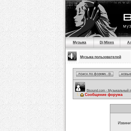
Музыка
Dj Mixes
А
Музыка пользователей
Bisound.com - Музыкальный 
Сообщение форума
Извини