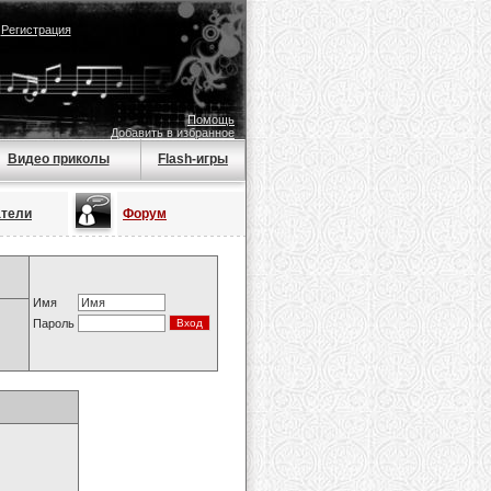
|
Регистрация
Помощь
Добавить в избранное
Видео приколы
Flash-игры
атели
Форум
Имя
Пароль