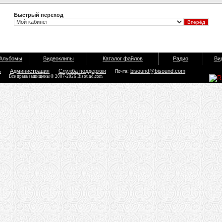
Быстрый переход
Альбомы
Видеоклипы
Каталог файлов
Радио
Ви
ь
Администрация
Служба поддержки
bisound@bisound.com
Почта:
Все права защищены © 2007-2026 Bisound.com