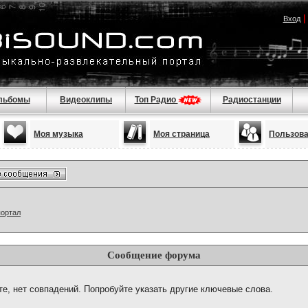
Вход
льбомы
Видеоклипы
Топ Радио
Радиостанции
Моя музыка
Моя страница
Пользов
портал
Сообщение форума
те, нет совпадений. Попробуйте указать другие ключевые слова.