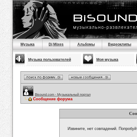
Музыка
Dj Mixes
Альбомы
Видеоклипы
Музыка пользователей
Моя музыка
Bisound.com - Музыкальный портал
Сообщение форума
Соо
Извините, нет совпадений. Попробуй