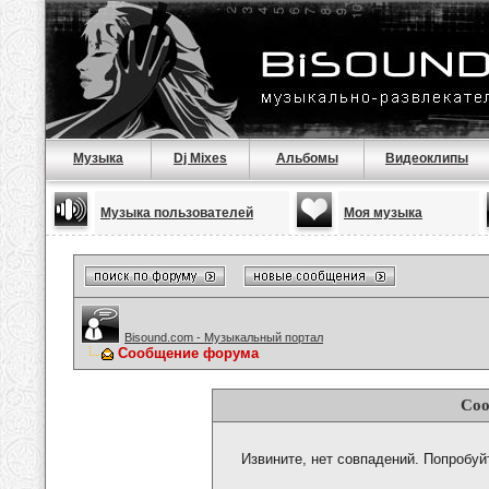
Музыка
Dj Mixes
Альбомы
Видеоклипы
Музыка пользователей
Моя музыка
Bisound.com - Музыкальный портал
Сообщение форума
Соо
Извините, нет совпадений. Попробуй