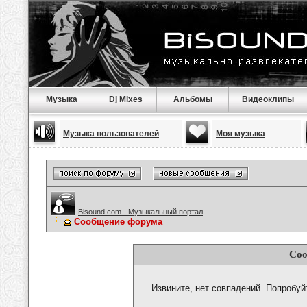
Музыка
Dj Mixes
Альбомы
Видеоклипы
Музыка пользователей
Моя музыка
Bisound.com - Музыкальный портал
Сообщение форума
Соо
Извините, нет совпадений. Попробуй