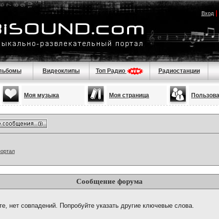
Вход
льбомы
Видеоклипы
Топ Радио
Радиостанции
Моя музыка
Моя страница
Пользов
портал
Сообщение форума
те, нет совпадений. Попробуйте указать другие ключевые слова.