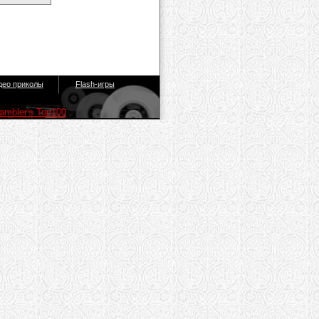
део приколы
Flash-игры