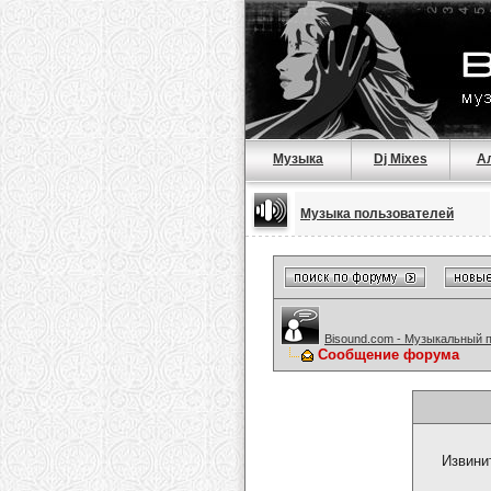
Музыка
Dj Mixes
А
Музыка пользователей
Bisound.com - Музыкальный 
Сообщение форума
Извини