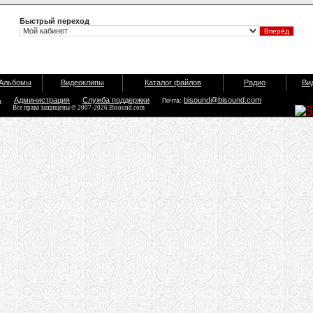
Быстрый переход
Альбомы
Видеоклипы
Каталог файлов
Радио
Ви
ь
Администрация
Служба поддержки
bisound@bisound.com
Почта:
Все права защищены © 2007-2026 Bisound.com