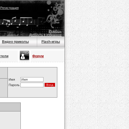
|
Регистрация
Помощь
Добавить в избранное
Видео приколы
Flash-игры
атели
Форум
Имя
Пароль