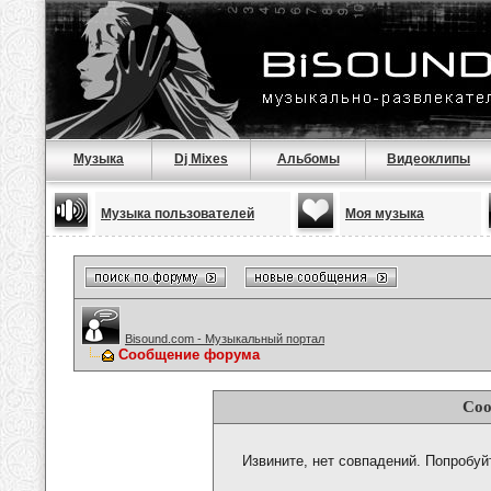
Музыка
Dj Mixes
Альбомы
Видеоклипы
Музыка пользователей
Моя музыка
Bisound.com - Музыкальный портал
Сообщение форума
Соо
Извините, нет совпадений. Попробуй