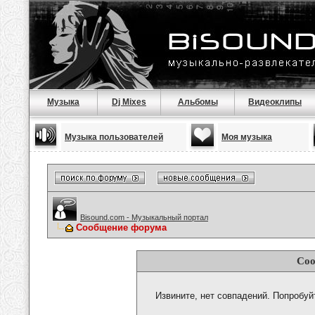
Музыка
Dj Mixes
Альбомы
Видеоклипы
Музыка пользователей
Моя музыка
Bisound.com - Музыкальный портал
Сообщение форума
Соо
Извините, нет совпадений. Попробуй