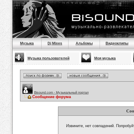
Музыка
Dj Mixes
Альбомы
Видеоклипы
Музыка пользователей
Моя музыка
Bisound.com - Музыкальный портал
Сообщение форума
Соо
Извините, нет совпадений. Попробуй