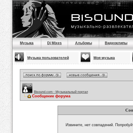
Музыка
Dj Mixes
Альбомы
Видеоклипы
Музыка пользователей
Моя музыка
Bisound.com - Музыкальный портал
Сообщение форума
Соо
Извините, нет совпадений. Попробуй