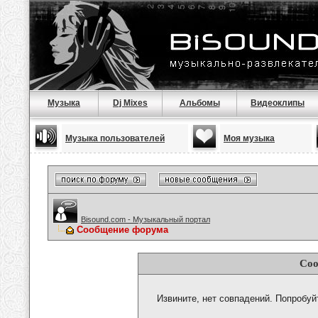
Музыка
Dj Mixes
Альбомы
Видеоклипы
Музыка пользователей
Моя музыка
Bisound.com - Музыкальный портал
Сообщение форума
Соо
Извините, нет совпадений. Попробуй