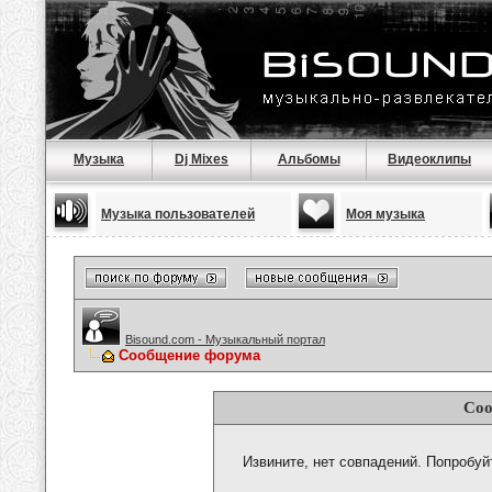
Музыка
Dj Mixes
Альбомы
Видеоклипы
Музыка пользователей
Моя музыка
Bisound.com - Музыкальный портал
Сообщение форума
Соо
Извините, нет совпадений. Попробуй