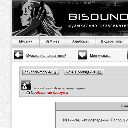
Музыка
Dj Mixes
Альбомы
Видеоклипы
Музыка пользователей
Моя музыка
Bisound.com - Музыкальный портал
Сообщение форума
Соо
Извините, нет совпадений. Попробуй