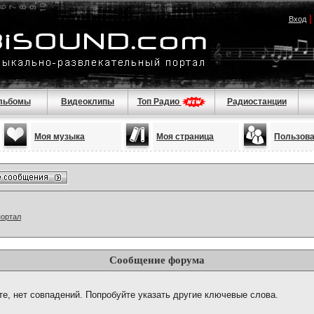
Вход
льбомы
Видеоклипы
Топ Радио
Радиостанции
Моя музыка
Моя страница
Пользов
портал
Сообщение форума
те, нет совпадений. Попробуйте указать другие ключевые слова.