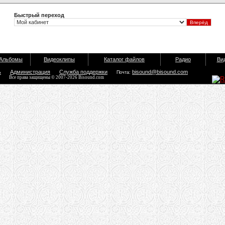
Быстрый переход
Альбомы
Видеоклипы
Каталог файлов
Радио
Ви
ь
Администрация
Служба поддержки
bisound@bisound.com
Почта:
Все права защищены © 2007-2026 Bisound.com