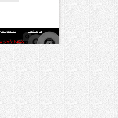
део приколы
Flash-игры