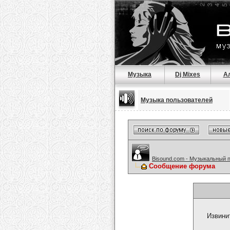
Музыка
Dj Mixes
А
Музыка пользователей
Bisound.com - Музыкальный 
Сообщение форума
Извини