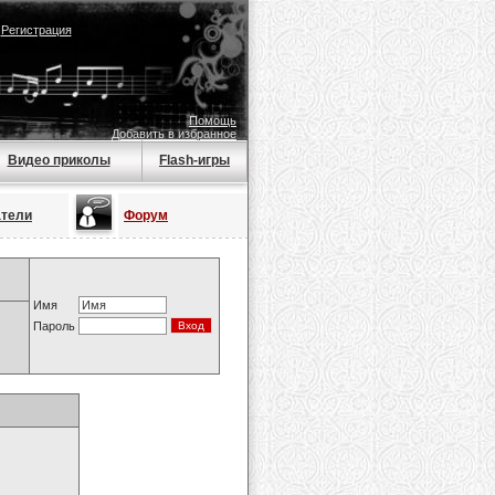
|
Регистрация
Помощь
Добавить в избранное
Видео приколы
Flash-игры
атели
Форум
Имя
Пароль