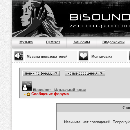
Музыка
Dj Mixes
Альбомы
Видеоклипы
Музыка пользователей
Моя музыка
Bisound.com - Музыкальный портал
Сообщение форума
Соо
Извините, нет совпадений. Попробуй