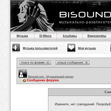
Музыка
Dj Mixes
Альбомы
Видеоклипы
Музыка пользователей
Моя музыка
Bisound.com - Музыкальный портал
Сообщение форума
Соо
Извините, нет совпадений. Попробуй