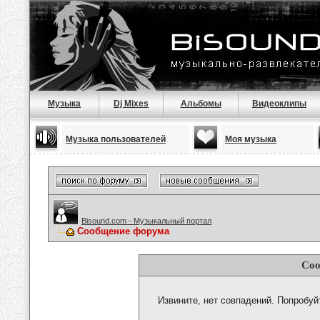
Музыка
Dj Mixes
Альбомы
Видеоклипы
Музыка пользователей
Моя музыка
Bisound.com - Музыкальный портал
Сообщение форума
Соо
Извините, нет совпадений. Попробуй