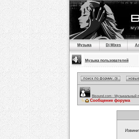
Музыка
Dj Mixes
А
Музыка пользователей
Bisound.com - Музыкальный 
Сообщение форума
Извини