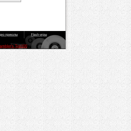
део приколы
Flash-игры