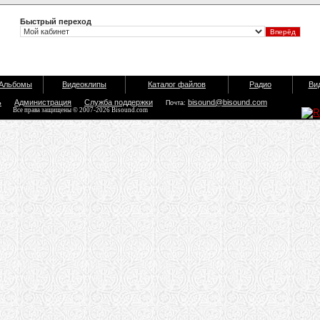
Быстрый переход
Альбомы
Видеоклипы
Каталог файлов
Радио
Ви
ь
Администрация
Служба поддержки
bisound@bisound.com
Почта:
Все права защищены © 2007-2026 Bisound.com