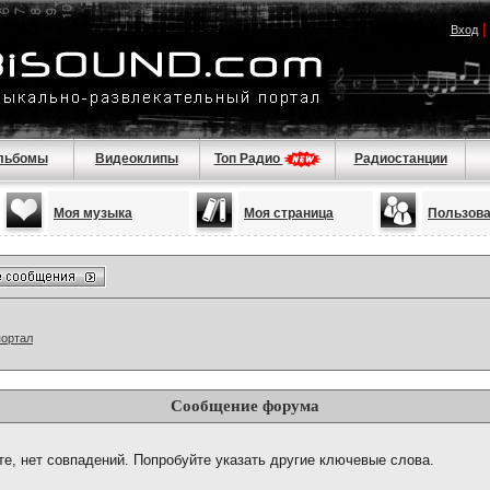
Вход
льбомы
Видеоклипы
Топ Радио
Радиостанции
Моя музыка
Моя страница
Пользов
портал
Сообщение форума
те, нет совпадений. Попробуйте указать другие ключевые слова.