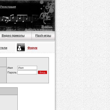
|
Регистрация
Помощь
Добавить в избранное
Видео приколы
Flash-игры
атели
Форум
Имя
Пароль