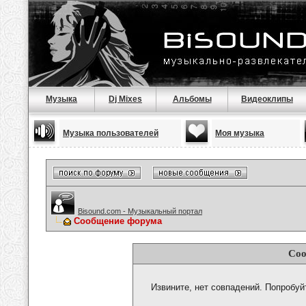
Музыка
Dj Mixes
Альбомы
Видеоклипы
Музыка пользователей
Моя музыка
Bisound.com - Музыкальный портал
Сообщение форума
Соо
Извините, нет совпадений. Попробуй