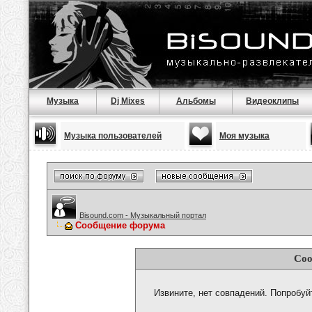
Музыка
Dj Mixes
Альбомы
Видеоклипы
Музыка пользователей
Моя музыка
Bisound.com - Музыкальный портал
Сообщение форума
Соо
Извините, нет совпадений. Попробуй