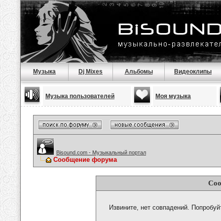
Музыка
Dj Mixes
Альбомы
Видеоклипы
Музыка пользователей
Моя музыка
Bisound.com - Музыкальный портал
Сообщение форума
Соо
Извините, нет совпадений. Попробуй