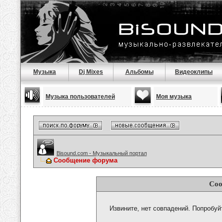
Музыка
Dj Mixes
Альбомы
Видеоклипы
Музыка пользователей
Моя музыка
Bisound.com - Музыкальный портал
Сообщение форума
Соо
Извините, нет совпадений. Попробуй