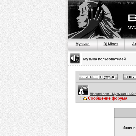
Музыка
Dj Mixes
А
Музыка пользователей
Bisound.com - Музыкальный 
Сообщение форума
Извини