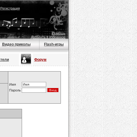
|
Регистрация
Помощь
Добавить в избранное
Видео приколы
Flash-игры
атели
Форум
Имя
Пароль