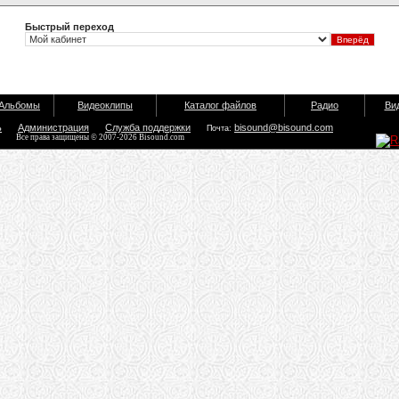
Быстрый переход
Альбомы
Видеоклипы
Каталог файлов
Радио
Ви
ь
Администрация
Служба поддержки
bisound@bisound.com
Почта:
Все права защищены © 2007-2026 Bisound.com