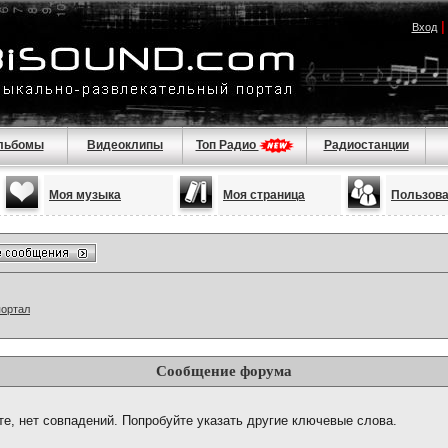
Вход
льбомы
Видеоклипы
Топ Радио
Радиостанции
Моя музыка
Моя страница
Пользов
портал
Сообщение форума
те, нет совпадений. Попробуйте указать другие ключевые слова.