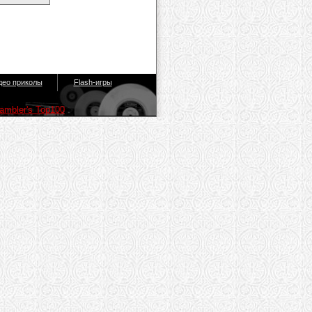
део приколы
Flash-игры