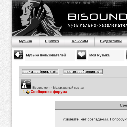
Музыка
Dj Mixes
Альбомы
Видеоклипы
Музыка пользователей
Моя музыка
Bisound.com - Музыкальный портал
Сообщение форума
Соо
Извините, нет совпадений. Попробуй