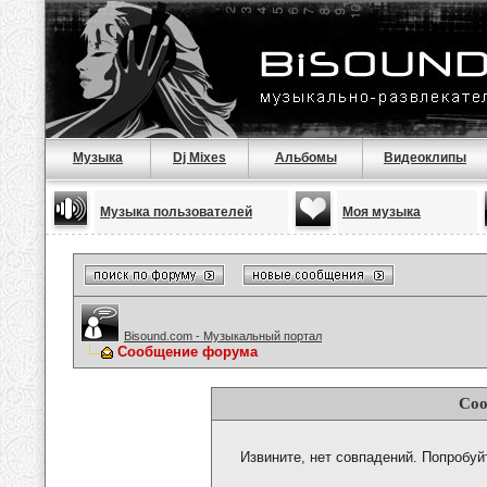
Музыка
Dj Mixes
Альбомы
Видеоклипы
Музыка пользователей
Моя музыка
Bisound.com - Музыкальный портал
Сообщение форума
Соо
Извините, нет совпадений. Попробуй