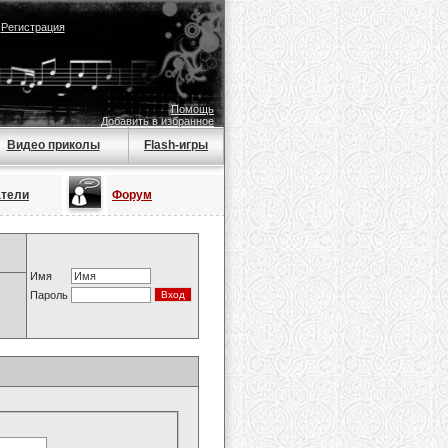
|
Регистрация
Помощь
Добавить в избранное
Видео приколы
Flash-игры
атели
Форум
Имя
Пароль