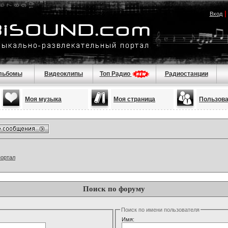
Вход
льбомы
Видеоклипы
Топ Радио
Радиостанции
Моя музыка
Моя страница
Пользов
портал
Поиск по форуму
Поиск по имени пользователя
Имя: