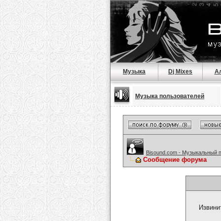
Музыка
Dj Mixes
А
Музыка пользователей
Bisound.com - Музыкальный 
Сообщение форума
Извини