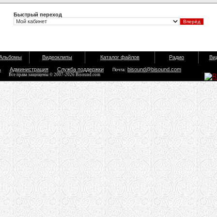
Быстрый переход
Альбомы
Видеоклипы
Каталог файлов
Радио
Ви
ь
Администрация
Служба поддержки
bisound@bisound.com
Почта:
Все права защищены © 2007-2026 Bisound.com