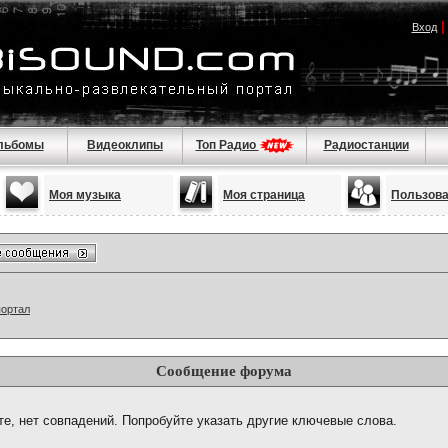
Вход
льбомы
Видеоклипы
Топ Радио
Радиостанции
Моя музыка
Моя страница
Пользов
портал
Сообщение форума
те, нет совпадений. Попробуйте указать другие ключевые слова.