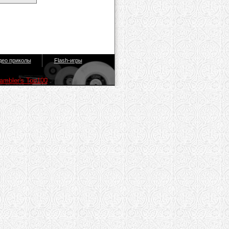
део приколы
Flash-игры