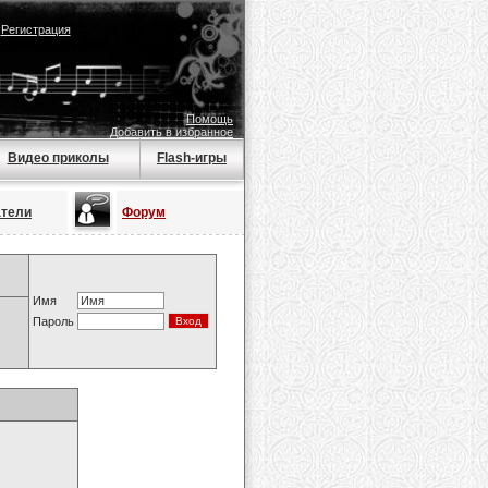
|
Регистрация
Помощь
Добавить в избранное
Видео приколы
Flash-игры
атели
Форум
Имя
Пароль