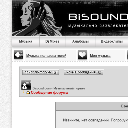
Музыка
Dj Mixes
Альбомы
Видеоклипы
Музыка пользователей
Моя музыка
Bisound.com - Музыкальный портал
Сообщение форума
Соо
Извините, нет совпадений. Попробуй