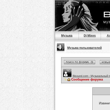
Музыка
Dj Mixes
А
Музыка пользователей
Bisound.com - Музыкальный 
Сообщение форума
Извини