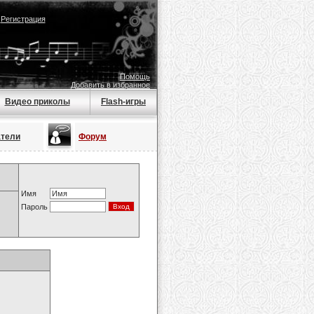
|
Регистрация
Помощь
Добавить в избранное
Видео приколы
Flash-игры
атели
Форум
Имя
Пароль