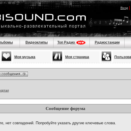
Вход
льбомы
Видеоклипы
Топ Радио
Радиостанции
Моя музыка
Моя страница
Пользов
портал
Сообщение форума
те, нет совпадений. Попробуйте указать другие ключевые слова.