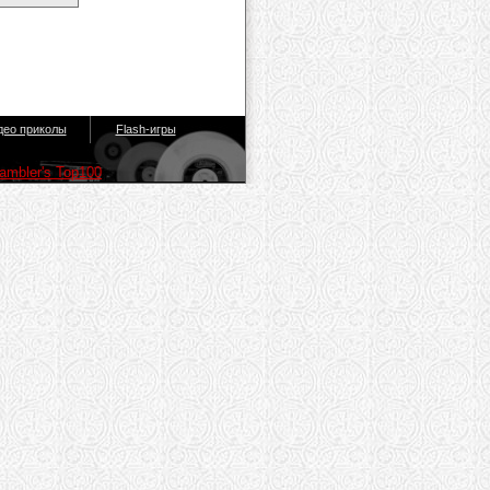
део приколы
Flash-игры