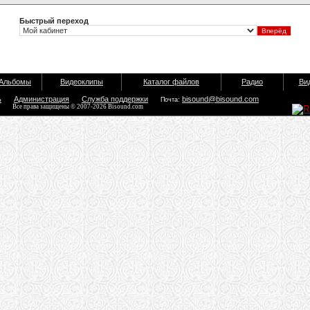
Быстрый переход
Альбомы
Видеоклипы
Каталог файлов
Радио
Ви
ь
Администрация
Служба поддержки
bisound@bisound.com
Почта:
Все права защищены © 2007-2026 Bisound.com