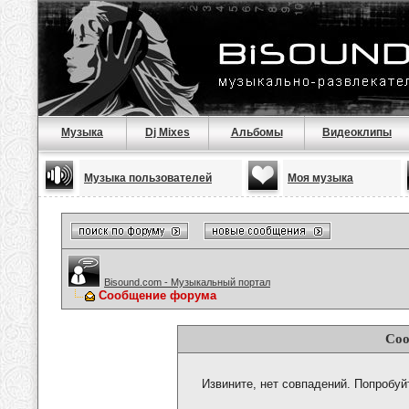
Музыка
Dj Mixes
Альбомы
Видеоклипы
Музыка пользователей
Моя музыка
Bisound.com - Музыкальный портал
Сообщение форума
Соо
Извините, нет совпадений. Попробуй