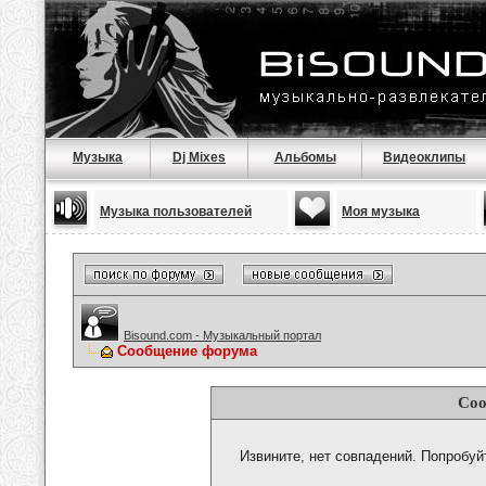
Музыка
Dj Mixes
Альбомы
Видеоклипы
Музыка пользователей
Моя музыка
Bisound.com - Музыкальный портал
Сообщение форума
Соо
Извините, нет совпадений. Попробуй