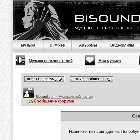
Музыка
Dj Mixes
Альбомы
Видеоклипы
Музыка пользователей
Моя музыка
Bisound.com - Музыкальный портал
Сообщение форума
Соо
Извините, нет совпадений. Попробуй