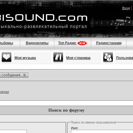
Вход
льбомы
Видеоклипы
Топ Радио
Радиостанции
Моя музыка
Моя страница
Пользов
портал
Поиск по форуму
Поиск по имени пользователя
Имя: