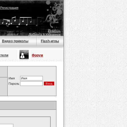
|
Регистрация
Помощь
Добавить в избранное
Видео приколы
Flash-игры
атели
Форум
Имя
Пароль