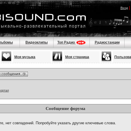
Вход
льбомы
Видеоклипы
Топ Радио
Радиостанции
Моя музыка
Моя страница
Пользов
портал
Сообщение форума
те, нет совпадений. Попробуйте указать другие ключевые слова.