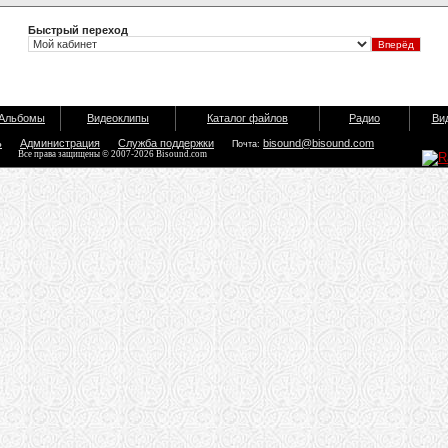
Быстрый переход
Альбомы
Видеоклипы
Каталог файлов
Радио
Ви
ь
Администрация
Служба поддержки
bisound@bisound.com
Почта:
Все права защищены © 2007-2026 Bisound.com