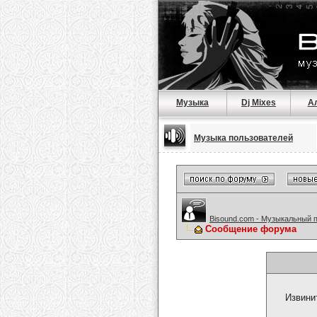
Музыка
Dj Mixes
А
Музыка пользователей
Bisound.com - Музыкальный 
Сообщение форума
Извини