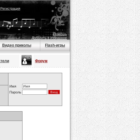
|
Регистрация
Помощь
Добавить в избранное
Видео приколы
Flash-игры
атели
Форум
Имя
Пароль