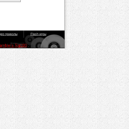
део приколы
Flash-игры