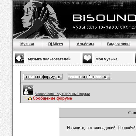
Музыка
Dj Mixes
Альбомы
Видеоклипы
Музыка пользователей
Моя музыка
Bisound.com - Музыкальный портал
Сообщение форума
Соо
Извините, нет совпадений. Попробуй