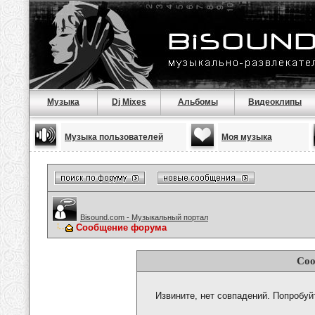
Музыка
Dj Mixes
Альбомы
Видеоклипы
Музыка пользователей
Моя музыка
Bisound.com - Музыкальный портал
Сообщение форума
Соо
Извините, нет совпадений. Попробуй