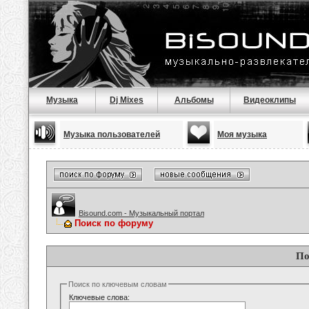
Музыка
Dj Mixes
Альбомы
Видеоклипы
Музыка пользователей
Моя музыка
Bisound.com - Музыкальный портал
Поиск по форуму
По
Поиск по ключевым словам
Ключевые слова: