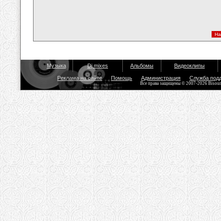
Музыка
Dj mixes
Альбомы
Видеоклипы
Реклама на сайте
Помощь
Администрация
Служба под
Все права защищены © 2007-2026 Bisou