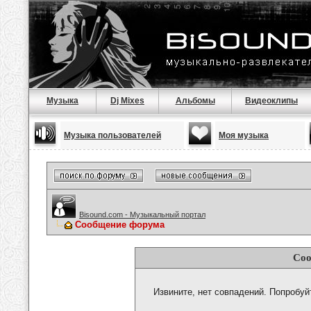
Музыка
Dj Mixes
Альбомы
Видеоклипы
Музыка пользователей
Моя музыка
Bisound.com - Музыкальный портал
Сообщение форума
Соо
Извините, нет совпадений. Попробуй