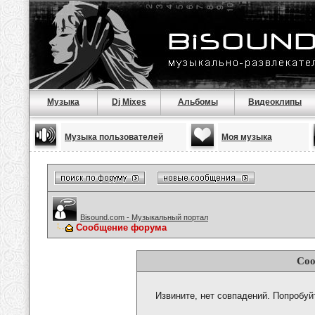
Музыка
Dj Mixes
Альбомы
Видеоклипы
Музыка пользователей
Моя музыка
Bisound.com - Музыкальный портал
Сообщение форума
Соо
Извините, нет совпадений. Попробуй