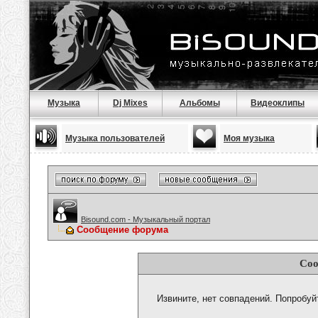
Музыка
Dj Mixes
Альбомы
Видеоклипы
Музыка пользователей
Моя музыка
Bisound.com - Музыкальный портал
Сообщение форума
Соо
Извините, нет совпадений. Попробуй