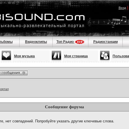
Вход
льбомы
Видеоклипы
Топ Радио
Радиостанции
Моя музыка
Моя страница
Пользов
портал
Сообщение форума
те, нет совпадений. Попробуйте указать другие ключевые слова.