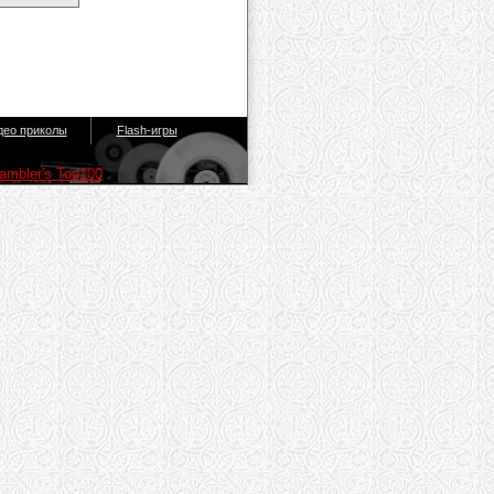
део приколы
Flash-игры