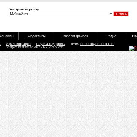
Быстрый переход
Альбомы
Видеоклипы
Каталог файлов
Радио
Ви
ь
Администрация
Служба поддержки
bisound@bisound.com
Почта:
Все права защищены © 2007-2026 Bisound.com