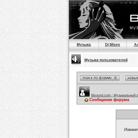
Музыка
Dj Mixes
А
Музыка пользователей
Bisound.com - Музыкальный 
Сообщение форума
Извини