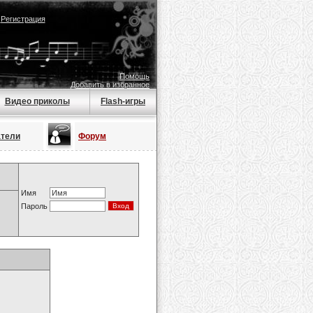
|
Регистрация
Помощь
Добавить в избранное
Видео приколы
Flash-игры
атели
Форум
Имя
Пароль