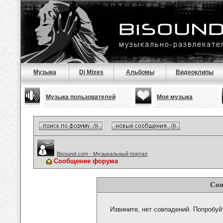
Музыка
Dj Mixes
Альбомы
Видеоклипы
Музыка пользователей
Моя музыка
Bisound.com - Музыкальный портал
Сообщение форума
Соо
Извините, нет совпадений. Попробуй