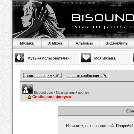
Музыка
Dj Mixes
Альбомы
Видеоклипы
Музыка пользователей
Моя музыка
Bisound.com - Музыкальный портал
Сообщение форума
Соо
Извините, нет совпадений. Попробуй