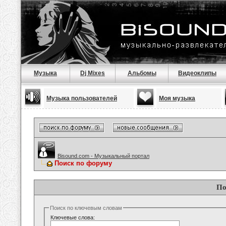
Музыка
Dj Mixes
Альбомы
Видеоклипы
Музыка пользователей
Моя музыка
Bisound.com - Музыкальный портал
Поиск по форуму
По
Поиск по ключевым словам
Ключевые слова: