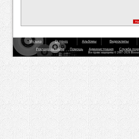
Музыка
Dj mixes
Альбомы
Видеоклипы
Реклама на сайте
Помощь
Администрация
Служба под
Все права защищены © 2007-2026 Bisou