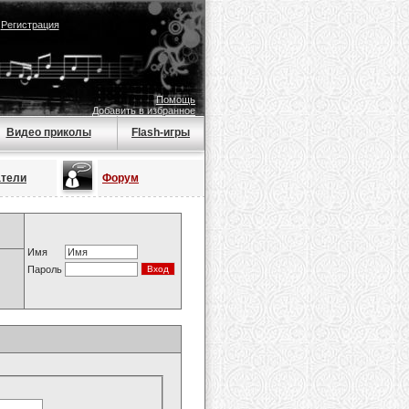
|
Регистрация
Помощь
Добавить в избранное
Видео приколы
Flash-игры
атели
Форум
Имя
Пароль