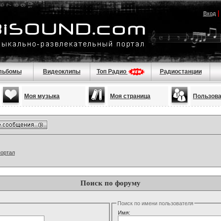
Вход
льбомы
Видеоклипы
Топ Радио
Радиостанции
Моя музыка
Моя страница
Пользов
портал
Поиск по форуму
Поиск по имени пользователя
Имя: