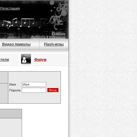
|
Регистрация
Помощь
Добавить в избранное
Видео приколы
Flash-игры
атели
Форум
Имя
Пароль