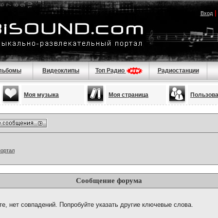
Вход
льбомы
Видеоклипы
Топ Радио
Радиостанции
Моя музыка
Моя страница
Пользов
портал
Сообщение форума
те, нет совпадений. Попробуйте указать другие ключевые слова.