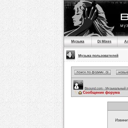
Музыка
Dj Mixes
А
Музыка пользователей
Bisound.com - Музыкальный 
Сообщение форума
Извини