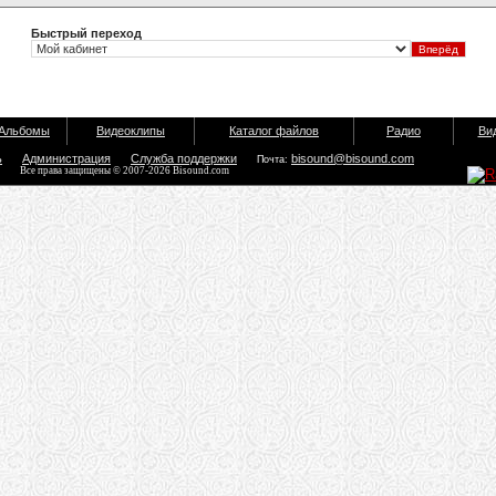
Быстрый переход
Альбомы
Видеоклипы
Каталог файлов
Радио
Ви
ь
Администрация
Служба поддержки
bisound@bisound.com
Почта:
Все права защищены © 2007-2026 Bisound.com