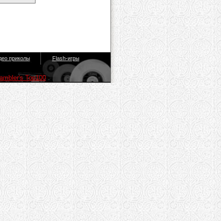
део приколы
Flash-игры