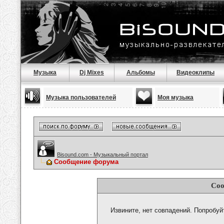
Музыка
Dj Mixes
Альбомы
Видеоклипы
Музыка пользователей
Моя музыка
Bisound.com - Музыкальный портал
Сообщение форума
Соо
Извините, нет совпадений. Попробуй