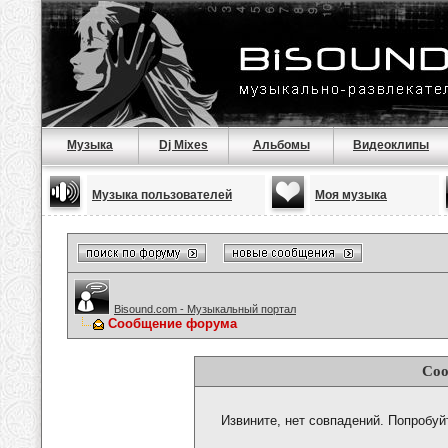
Музыка
Dj Mixes
Альбомы
Видеоклипы
Музыка пользователей
Моя музыка
Bisound.com - Музыкальный портал
Сообщение форума
Соо
Извините, нет совпадений. Попробуй