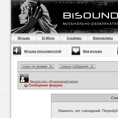
Музыка
Dj Mixes
Альбомы
Видеоклипы
Музыка пользователей
Моя музыка
Bisound.com - Музыкальный портал
Сообщение форума
Соо
Извините, нет совпадений. Попробуй