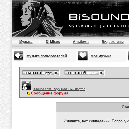
Музыка
Dj Mixes
Альбомы
Видеоклипы
Музыка пользователей
Моя музыка
Bisound.com - Музыкальный портал
Сообщение форума
Соо
Извините, нет совпадений. Попробуй